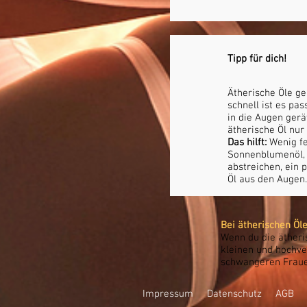
Tipp für dich!
Ätherische Öle g
schnell ist es pa
in die Augen gerä
ätherische Öl nur
Das hilft:
Wenig fet
Sonnenblumenöl, 
abstreichen, ein 
Öl aus den Augen
Bei ätherischen Öle
Wenn du die ätheri
kleinen und hochve
schwangeren Frauen
Impressum
Datenschutz
AGB