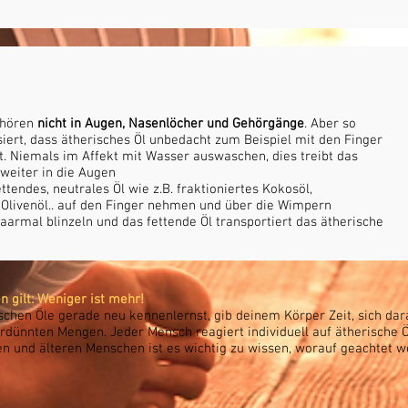
ehören
nicht in Augen, Nasenlöcher und Gehörgänge
. Aber so
ssiert, dass ätherisches Öl unbedacht zum Beispiel mit den Finger
t. Niemals im Affekt mit Wasser auswaschen, dies treibt das
 weiter in die Augen
tendes, neutrales Öl wie z.B. fraktioniertes Kokosöl,
Olivenöl.. auf den Finger nehmen und über die Wimpern
paarmal blinzeln und das fettende Öl transportiert das ätherische
.
n gilt: Weniger ist mehr!
schen Öle gerade neu kennenlernst, gib deinem Körper Zeit, sich dar
rdünnten Mengen. Jeder Mensch reagiert individuell auf ätherische Ö
 und älteren Menschen ist es wichtig zu wissen, worauf geachtet 