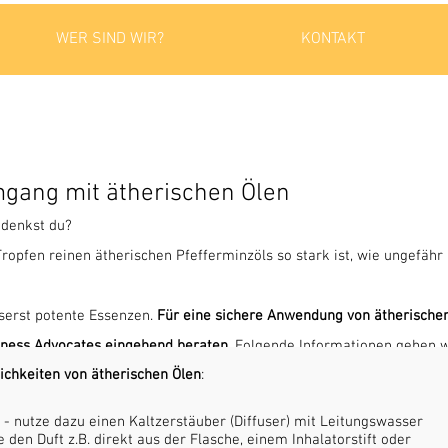
WER SIND WIR?
KONTAKT
gang mit ätherischen Ölen
. denkst du?
 Tropfen reinen ätherischen Pfefferminzöls so stark ist, wie ungefäh
sserst potente Essenzen.
Für eine sichere Anwendung von ätherischen
ness Advocates eingehend beraten.
Folgende Informationen geben wi
hkeiten von ätherischen Ölen
:
- nutze dazu einen Kaltzerstäuber (Diffuser) mit Leitungswasser
e den Duft z.B. direkt aus der Flasche, einem Inhalatorstift oder