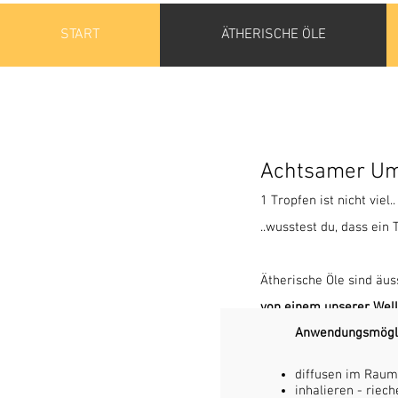
START
ÄTHERISCHE ÖLE
Achtsamer Um
1 Tropfen ist nicht viel.
..wusstest du, dass ein
Ätherische Öle sind äu
von einem unserer Well
Anwendungsmöglic
Weg:
diffusen im Raum 
inhalieren - riech