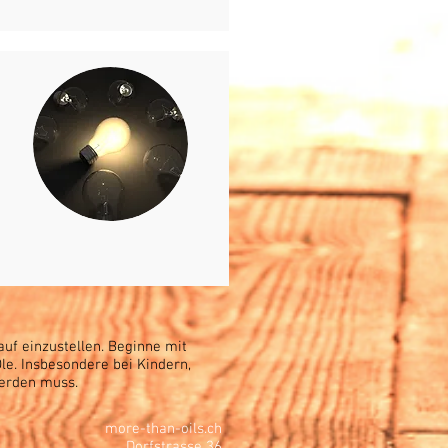
auf einzustellen. Beginne mit
le. Insbesondere bei Kindern,
werden muss.
more-than-oils.ch
Dorfstrasse 36