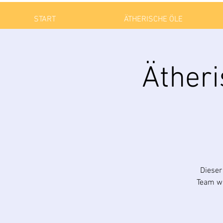
START
ÄTHERISCHE ÖLE
Ätheri
Dieser
Team wo