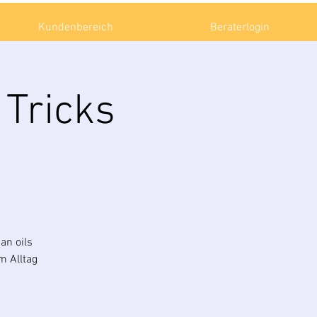
Kundenbereich
Beraterlogin
 Tricks
an oils
m Alltag