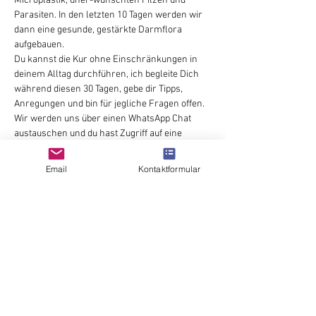
Microplastik, uner-wünschten Pilzen und 
Parasiten. In den letzten 10 Tagen werden wir 
dann eine gesunde, gestärkte Darmflora 
aufgebauen.
Du kannst die Kur ohne Einschränkungen in 
deinem Alltag durchführen, ich begleite Dich 
während diesen 30 Tagen, gebe dir Tipps, 
Anregungen und bin für jegliche Fragen offen. 
Wir werden uns über einen WhatsApp Chat 
austauschen und du hast Zugriff auf eine 
umfangreiche Rezeptdatenbank mit optimalen 
Rezepten für diese Kur.
Email
Kontaktformular
Damit wir alle gleichzeitig starten können, 
melde dich bitte bald bei mir, so haben wir 
genügend Zeit um zu besprechen ob du 
vorgängig eine individuelle Vorbereitung 
brauchst.
Hast du Fragen?
Karin Scholtke, +41 78 857 64 26, 
karin@scholtke.ch